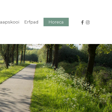
facebook
instagram
aapskooi
Erfpad
Horeca