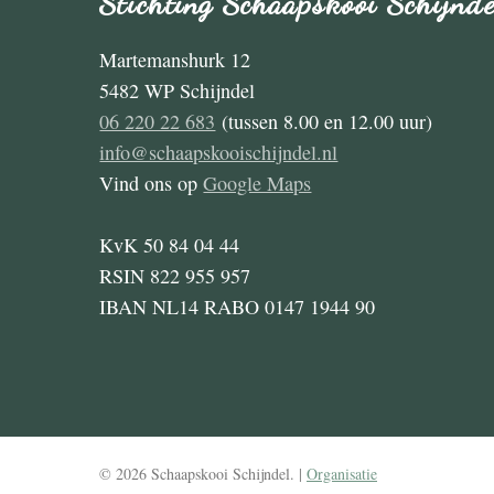
Stichting Schaapskooi Schijnde
Martemanshurk 12
5482 WP Schijndel
06 220 22 683
(tussen 8.00 en 12.00 uur)
info@schaapskooischijndel.nl
Vind ons op
Google Maps
KvK 50 84 04 44
RSIN 822 955 957
IBAN NL14 RABO 0147 1944 90
© 2026 Schaapskooi Schijndel. |
Organisatie